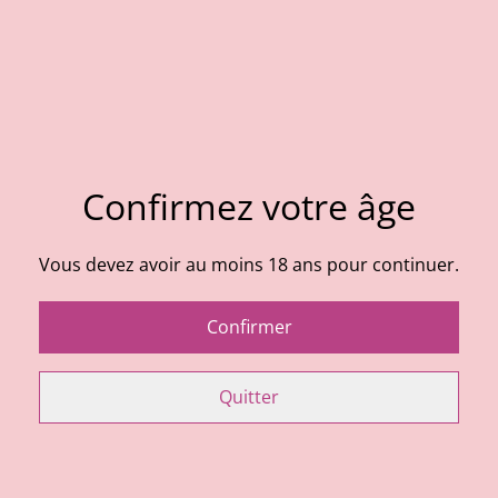
Set de table printanier
8,00 €
QUANTITÉ
Confirmez votre âge
Vous devez avoir au moins 18 ans pour continuer.
Acheter
Confirmer
Ajouter au panier
PARTAGER
Quitter
Set de table en coton imprimé fleurs, blanc/marron.